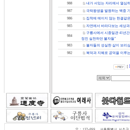
988
내가 서있는 자리에서 열심히
987
극락왕생을 발원하는 백중 기
986
집착에 메이지 않는 한결같은
985
자연에서 바라다보는 세상과
구룡사에서 시종일관 41년간
984
정진 실천하던 불자들”
983
불자들의 성실한 삶이 보리
982
복덕과 지혜로 공덕을 이루는
[