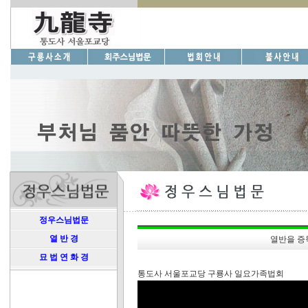
정우스님법문
열 반 경
열반을 증
묘 법 연 화 경
통도사 서울포교당 구룡사 일요가족법회