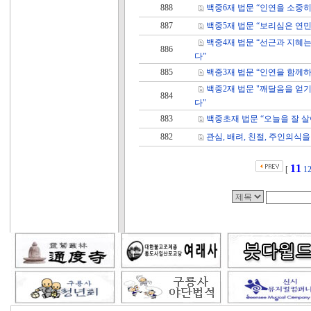
888
백중6재 법문 “인연을 소중히
887
백중5재 법문 “보리심은 연민
백중4재 법문 “선근과 지혜
886
다”
885
백중3재 법문 “인연을 함께
백중2재 법문 "깨달음을 얻
884
다"
883
백중초재 법문 “오늘을 잘 
882
관심, 배려, 친절, 주인의식
11
[
1