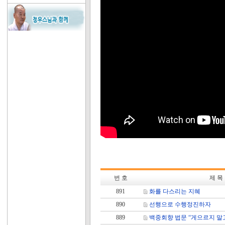
번 호
제 목
891
화를 다스리는 지혜
890
선행으로 수행정진하자
889
백중회향 법문 “게으르지 말