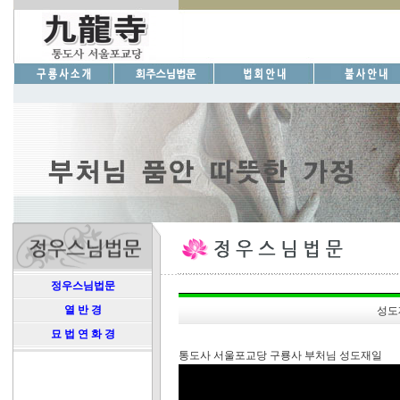
정우스님법문
열 반 경
성도
묘 법 연 화 경
통도사 서울포교당 구룡사 부처님 성도재일