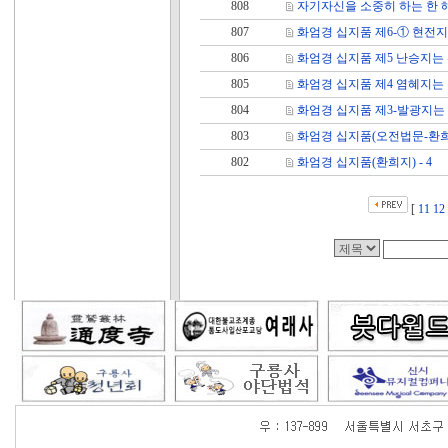
808
자기자신을 소중히 하는 한 
807
화엄경 십지품 제6-① 현전
806
화엄경 십지품 제5 난승지는
805
화엄경 십지품 제4 염혜지는
804
화엄경 십지품 제3-발광지는
803
화엄경 십지품(오전법문-환
802
화엄경 십지품(환희지) - 4
[
11
12