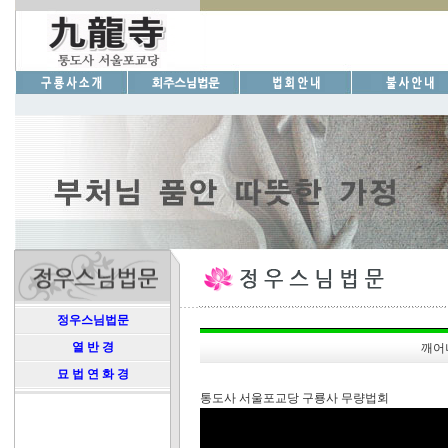
정우스님법문
열 반 경
깨어
묘 법 연 화 경
통도사 서울포교당 구룡사 무량법회