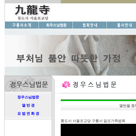
정우스님법문
열 반 경
열반을 증
묘 법 연 화 경
통도사 서울포교당 구룡사 일요가족법회