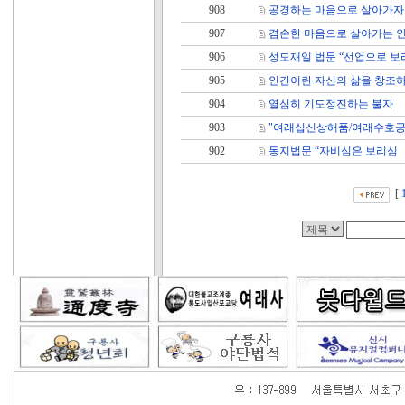
908
공경하는 마음으로 살아가자
907
겸손한 마음으로 살아가는 
906
성도재일 법문 “선업으로 보
905
인간이란 자신의 삶을 창조
904
열심히 기도정진하는 불자
903
"여래십신상해품/여래수호공
902
동지법문 “자비심은 보리심
[