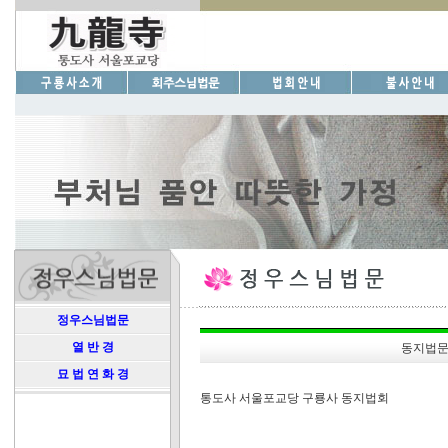
정우스님법문
열 반 경
동지법문 
묘 법 연 화 경
통도사 서울포교당 구룡사 동지법회