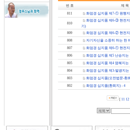
번 호
제 목
811
화엄경 십지품 제7-① 원행
화엄경 십지품 제6-③ 현전
810
기)
809
화엄경 십지품 제6-② 현전
808
자기자신을 소중히 하는 한 
807
화엄경 십지품 제6-① 현전
806
화엄경 십지품 제5 난승지는
805
화엄경 십지품 제4 염혜지는
804
화엄경 십지품 제3-발광지는
803
화엄경 십지품(오전법문-환
802
화엄경 십지품(환희지) - 4
[
11
12