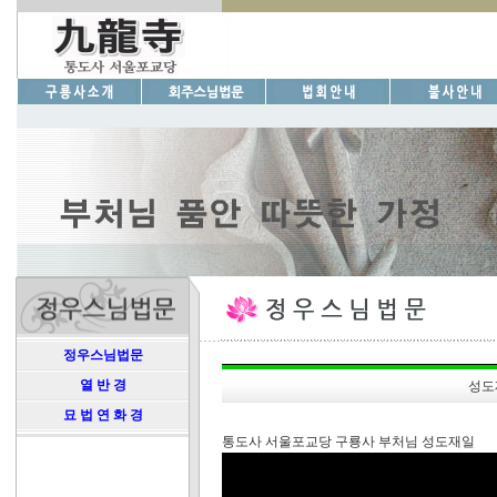
정우스님법문
열 반 경
성도
묘 법 연 화 경
통도사 서울포교당 구룡사 부처님 성도재일