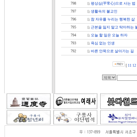
798
평상심(平常心)으로 사는 법
797
생활속의 불교인
796
참 자유를 누리는 행복한 삶
795
근본을 잃지 말고 탁마하는 
794
오늘 할 일은 오늘 하자
793
욕심 없는 인생
792
바른 안목으로 살아가는 길
[
11
12