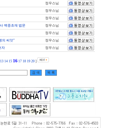
정우스님
정우스님
정우스님
사 백중초재 법문
정우스님
정우스님
행의 씨앗”
정우스님
보자
정우스님
16
13
14
15
17
18
19
20
]