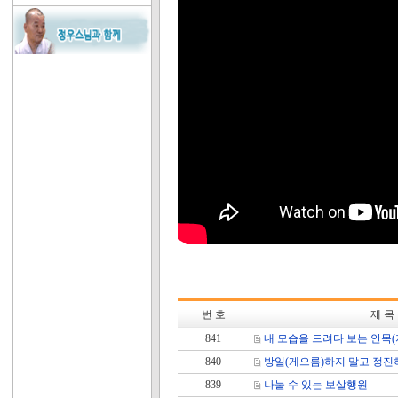
번 호
제 목
841
내 모습을 드려다 보는 안목(
840
방일(게으름)하지 말고 정진
839
나눌 수 있는 보살행원