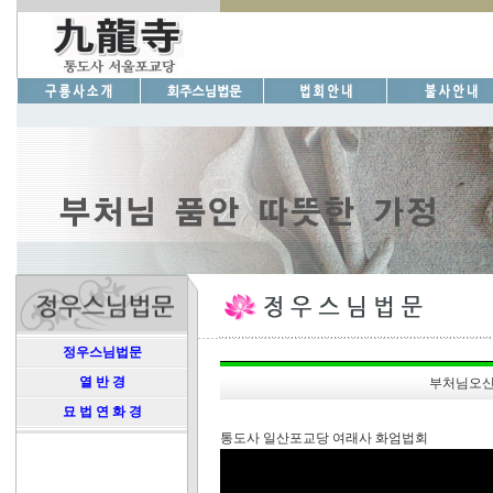
정우스님법문
열 반 경
부처님오신
묘 법 연 화 경
통도사 일산포교당 여래사 화엄법회