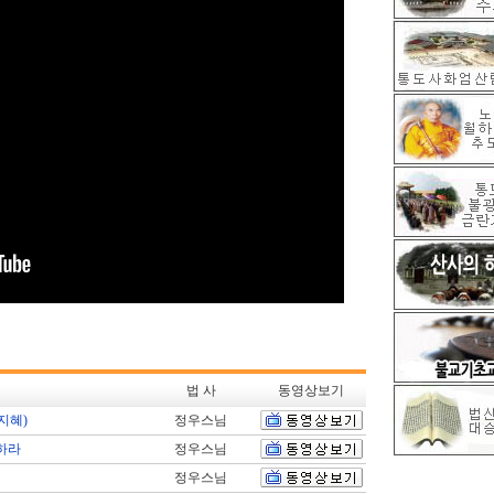
법 사
동영상보기
지혜)
정우스님
하라
정우스님
정우스님