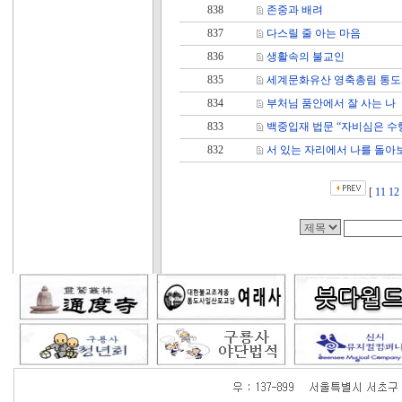
838
존중과 배려
837
다스릴 줄 아는 마음
836
생활속의 불교인
835
세계문화유산 영축총림 통도
834
부처님 품안에서 잘 사는 나
833
백중입재 법문 “자비심은 수
832
서 있는 자리에서 나를 돌아
[
11
12