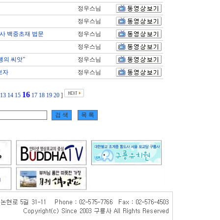
정우스님
정우스님
사 백중초재 법문
정우스님
정우스님
행의 씨앗”
정우스님
보자
정우스님
16
13
14
15
17
18
19
20
]