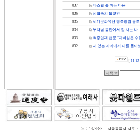
837
다스릴 줄 아는 마음
836
생활속의 불교인
835
세계문화유산 영축총림 통도
834
부처님 품안에서 잘 사는 나
833
백중입재 법문 “자비심은 수
832
서 있는 자리에서 나를 돌아
[
11
12