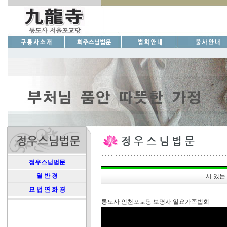
정우스님법문
열 반 경
서 있는
묘 법 연 화 경
통도사 인천포교당 보명사 일요가족법회