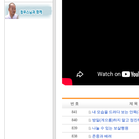
번 호
제 목
841
내 모습을 드려다 보는 안목(
840
방일(게으름)하지 말고 정진
839
나눌 수 있는 보살행원
838
존중과 배려