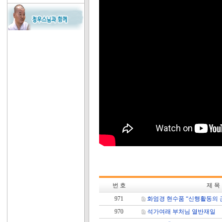
번 호
제 목
971
화엄경 현수품 “신행활동의 
970
석가여래 부처님 열반재일