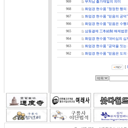
969
부처님 출가재일의 의미
968
화엄경 현수품 “청정한 행의 
967
화엄경 현수품 “믿음의 공덕”
966
화엄경 현수품 “믿음은 수행
965
삼동결제 三冬結制 해제법문
964
화엄경 현수품 “대비심의 십
963
화엄경 현수품 “공덕을 짓는 
962
화엄경 현수품 “믿음은 도의 
[