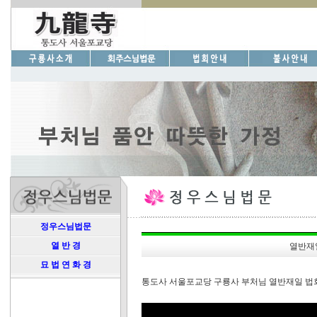
정우스님법문
열 반 경
열반재일
묘 법 연 화 경
통도사 서울포교당 구룡사 부처님 열반재일 법회 20