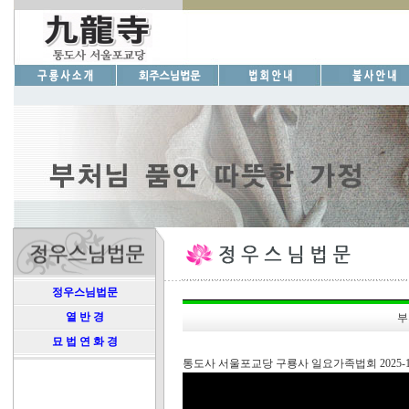
정우스님법문
열 반 경
부
묘 법 연 화 경
통도사 서울포교당 구룡사 일요가족법회 2025-10