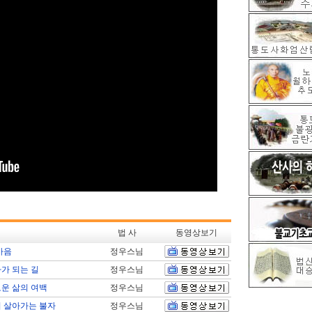
법 사
동영상보기
마음
정우스님
가 되는 길
정우스님
운 삶의 여백
정우스님
 살아가는 불자
정우스님