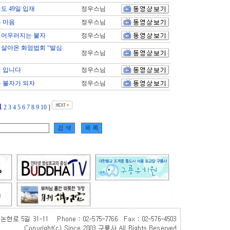
도 49일 입재
정우스님
 마음
정우스님
 어우러지는 불자
정우스님
 살아온 화엄법회 “발심
정우스님
심 입니다
정우스님
 불자가 되자
정우스님
1
2
3
4
5
6
7
8
9
10
]