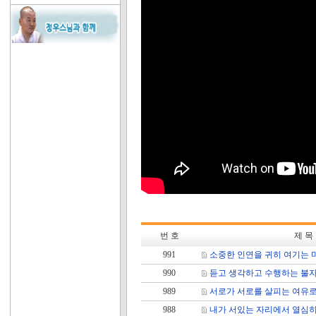
번 호
제 목
991
소중한 인연을 귀히 여기는 
990
듣고 생각하고 수행하는 불자
989
서로가 서로를 살피는 여유로
988
내가 서있는 자리에서 열심히