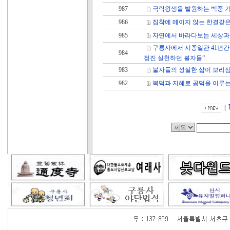
987
극락왕생을 발원하는 백중 기
986
집착에 메이지 않는 한결같은
985
자연에서 바라다보는 세상과
구룡사에서 시종일관 41년간
984
정진 실천하던 불자들”
983
불자들의 성실한 삶이 보리
982
복덕과 지혜로 공덕을 이루는
[