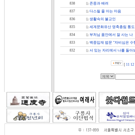
838
존중과 배려
837
다스릴 줄 아는 마음
836
생활속의 불교인
835
세계문화유산 영축총림 통도
834
부처님 품안에서 잘 사는 나
833
백중입재 법문 “자비심은 수
832
서 있는 자리에서 나를 돌아
[
11
12