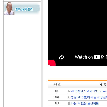
번 호
제 목
841
내 모습을 드려다 보는 안목(
840
방일(게으름)하지 말고 정진
839
나눌 수 있는 보살행원