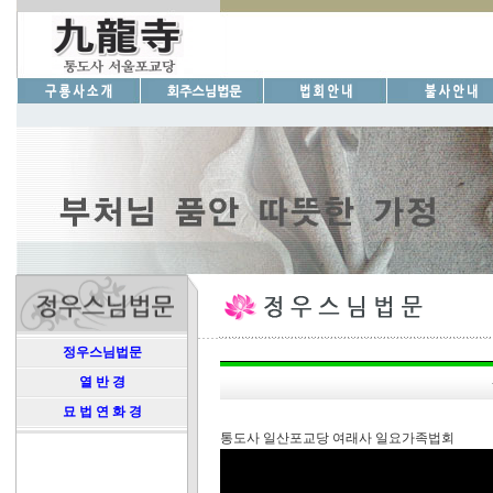
정우스님법문
열 반 경
묘 법 연 화 경
통도사 일산포교당 여래사 일요가족법회