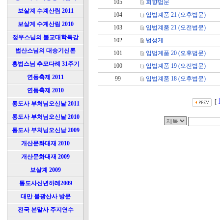
105
회향법문
보살계 수계산림 2011
104
입법계품 21 (오후법문)
보살계 수계산림 2010
103
입법계품 21 (오전법문)
정우스님의 불교대학특강
102
법성게
법산스님의 대승기신론
101
입법계품 20 (오후법문)
홍법스님 추모다례 31주기
100
입법계품 19 (오전법문)
연등축제 2011
99
입법계품 18 (오후법문)
연등축제 2010
[
통도사 부처님오신날 2011
통도사 부처님오신날 2010
통도사 부처님오신날 2009
개산문화대재 2010
개산문화대재 2009
보살계 2009
통도사신년하례2009
대만 불광산사 방문
전국 본말사 주지연수