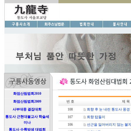
화엄산림법회2010
화엄산림법회2009
번 호
제 목
사부대중 결집대회
108
회향 후 눈 내린 통도사 풍경
통도사 근현대불교사 학술세
107
회향 탑돌이
미나
106
선근을 잃어버리지 않는 불
통도사 수륙방생 대법회