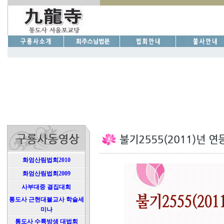
화엄산림법회2010
화엄산림법회2009
사부대중 결집대회
통도사 근현대불교사 학술세
미나
통도사 수륙방생 대법회