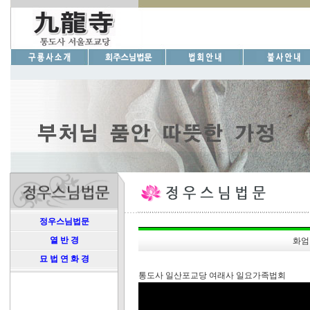
정우스님법문
열 반 경
화엄경
묘 법 연 화 경
통도사 일산포교당 여래사 일요가족법회