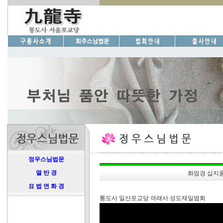
정우스님법문
열 반 경
화엄경 십지품
묘 법 연 화 경
통도사 일산포교당 여래사 성도재일법회