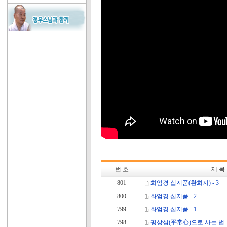
번 호
제 목
801
화엄경 십지품(환희지) - 3
800
화엄경 십지품 - 2
799
화엄경 십지품 - 1
798
평상심(平常心)으로 사는 법