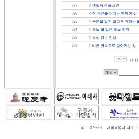
797
생활속의 불교인
796
참 자유를 누리는 행복한 삶
795
근본을 잃지 말고 탁마하는 
794
오늘 할 일은 오늘 하자
793
욕심 없는 인생
792
바른 안목으로 살아가는 길
[
11
12