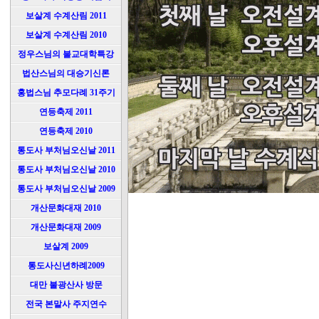
보살계 수계산림 2011
보살계 수계산림 2010
정우스님의 불교대학특강
법산스님의 대승기신론
홍법스님 추모다례 31주기
연등축제 2011
연등축제 2010
통도사 부처님오신날 2011
통도사 부처님오신날 2010
통도사 부처님오신날 2009
개산문화대재 2010
개산문화대재 2009
보살계 2009
통도사신년하례2009
대만 불광산사 방문
전국 본말사 주지연수